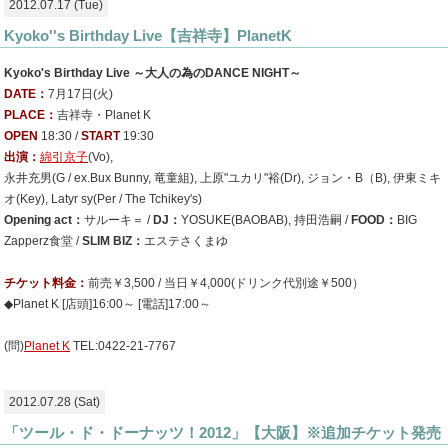
2012.07.17 (Tue)
Kyoko''s Birthday Live【吉祥寺】PlanetK
Kyoko's Birthday Live ～大人の為のDANCE NIGHT～
DATE：
7月17日(火)
PLACE：
吉祥寺・Planet K
OPEN
18:30 /
START
19:30
出演：
綿引京子
(Vo),
永井充男(G / ex.Bux Bunny, 竜童組), 上原"ユカリ"裕(Dr), ジョン・B（B), 伊東ミキ
オ(Key), Latyr sy(Per / The Tchikey's)
Opening act：
サルーキ＝ /
DJ：
YOSUKE(BAOBAB), 持田浩嗣 /
FOOD：
BIG
Zapperz食堂 /
SLIM BIZ：
エステさくまゆ
チケット料金：
前売￥3,500 / 当日￥4,000(ドリンク代別途￥500）
◆Planet K [店頭]16:00～ [電話]17:00～
(問)
Planet K
TEL:0422-21-7767
2012.07.28 (Sat)
「ツール・ド・ドーナッツ！2012」【大阪】※追加チケット発売