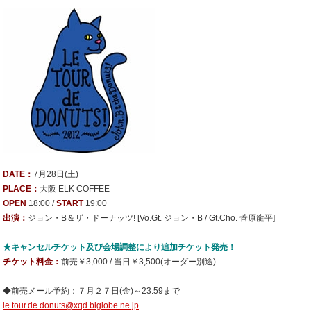
DATE：
7月28日(土)
PLACE：
大阪 ELK COFFEE
OPEN
18:00 /
START
19:00
出演：
ジョン・B＆ザ・ドーナッツ! [Vo.Gt. ジョン・B / Gt.Cho. 菅原龍平]
★キャンセルチケット及び会場調整により追加チケット発売！
チケット料金：
前売￥3,000 / 当日￥3,500(オーダー別途)
◆前売メール予約：７月２７日(金)～23:59まで
le.tour.de.donuts@xqd.biglobe.ne.jp