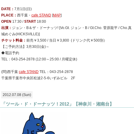
DATE：
7月1日(日)
PLACE：
西千葉・
cafe STAND
[
MAP
]
OPEN
17:30 /
START
18:00
出演：
ジョン・B＆ザ・ドーナッツ! [Vo.Gt. ジョン・B / Gt.Cho. 菅原龍平 / Cho.真
城めぐみ(HICKSVILLE)]
チケット料金：
前売￥3,500 / 当日￥3,800 (ドリンク代￥500別）
【ご予約方法】3月30日(金)～
◆電話予約
TEL：043-254-2878 (12:00～25:00 / 月曜定休)
(問)西千葉
cafe STAND
TEL：043-254-2878
千葉県千葉市中央区松波2-5-6いずみビル 2F
2012.07.08 (Sun)
「ツール・ド・ドーナッツ！2012」【神奈川・湘南台】