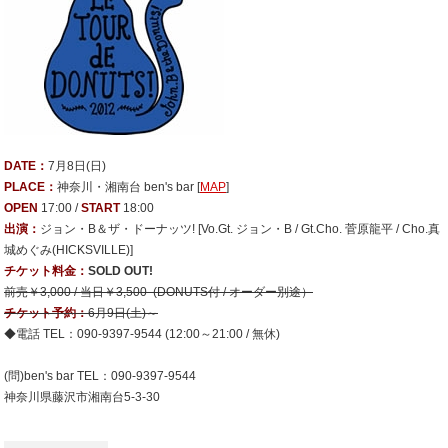
DATE：
7月8日(日)
PLACE：
神奈川・湘南台 ben's bar
[
MAP
]
OPEN
17:00 /
START
18:00
出演：
ジョン・B＆ザ・ドーナッツ! [Vo.Gt. ジョン・B / Gt.Cho. 菅原龍平 / Cho.真
城めぐみ(HICKSVILLE)]
チケット料金：
SOLD OUT!
前売￥3,000 / 当日￥3,500 (DONUTS付 / オーダー別途）
チケット予約：
6月9日(土)～
◆電話 TEL：090-9397-9544 (12:00～21:00 / 無休)
(問)ben's bar TEL：090-9397-9544
神奈川県藤沢市湘南台5-3-30