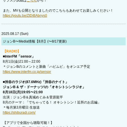
サブスク試聴は
こちら
から！
また、MVも公開となりましたのでこちらもあわせてお楽しみください！
https://youtu.be/ZIDiBAbnys0
2025.08.17 (Sun)
ジョンB〜Media情報【8月】(〜8/17更新)
【RADIO】
■InterFM「sensor」
8月1日(金)21:00～22:00
＊ジョンBのコメントと新曲「ハピムビ」をオンエア予定
https://www.interfm.co.jp/sensor
■渋谷のラジオ(87.6MHz)「渋谷のナイト」
ジョンB & ザ・ドーナッツ!の「オキシトシンラジオ」
8月18日(月)19:05〜21:00
出演：ジョンB＆真城めぐみ＆菅原龍平
8月のテーマ：「でちゃってる！ オキシトシン！近所のお店編」
＊毎月第3月曜日 生放送
https://shiburadi.com/
【アプリで全国から聴取可能！】