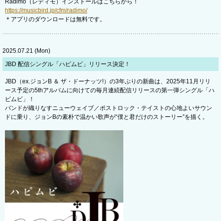
Radimo（レディモ）インストールはこちらから！
https://musicbird.jp/cfm/radimo/
＊アプリのダウンロードは無料です。
2025.07.21 (Mon)
JBD 配信シングル「ハピムビ」リリース決定！
JBD（ex.ジョンB ＆ ザ・ドーナッツ!）の3年ぶりの新曲は、2025年11月リリ
ース予定の5thアルバムに向けての毎月連続配信リリースの第一弾シングル「ハ
ピムビ」！
バンドが織りなすニューウェイブ／ポストロック・テイストの心地よいサウン
ドに乗り、ジョンBの素朴で温かい歌声が“僕と君だけのストーリー”を描く。