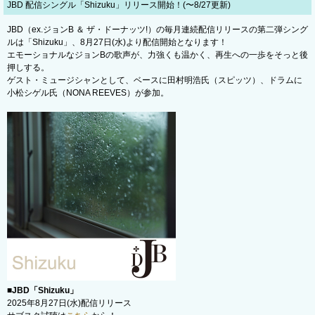
JBD 配信シングル「Shizuku」リリース開始！(〜8/27更新)
JBD（ex.ジョンB ＆ ザ・ドーナッツ!）の毎月連続配信リリースの第二弾シング
ルは「Shizuku」、8月27日(水)より配信開始となります！
エモーショナルなジョンBの歌声が、力強くも温かく、再生への一歩をそっと後
押しする。
ゲスト・ミュージシャンとして、ベースに田村明浩氏（スピッツ）、ドラムに
小松シゲル氏（NONA REEVES）が参加。
■JBD「Shizuku」
2025年8月27日(水)配信リリース