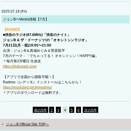
2025.07.18 (Fri)
ジョンB〜Media情報【7月】
【RADIO】
■渋谷のラジオ(87.6MHz)「渋谷のナイト」
ジョンB & ザ・ドーナッツ!の「オキシトシンラジオ」
7月21日(月・祝)19:05〜21:00
出演：ジョンB＆真城めぐみ＆菅原龍平
7月のテーマ：「でちゃってる！ オキシトシン！HAPPY編」
＊毎月第3月曜日 生放送
https://shiburadi.com/
【アプリで全国から聴取可能！】
Radimo（レディモ）インストールはこちらから！
https://musicbird.jp/cfm/radimo/
＊アプリのダウンロードは無料です。
前の5件
2
3
4
5
6
次の5件
ジョンB Official Site TOPへ