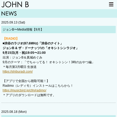
HOME
NEWS
2025.09.13 (Sat)
LIVE INFO
ITEM
ジョンB〜Media情報【9月】
MAIL
【RADIO】
■渋谷のラジオ(87.6MHz)「渋谷のナイト」
ジョンB & ザ・ドーナッツ!の「オキシトシンラジオ」
9月15日(月・祝)19:05〜21:00
出演：ジョンB＆真城めぐみ
9月のテーマ：「でちゃってる！ オキシトシン！3時のおやつ編」
＊毎月第3月曜日 生放送
https://shiburadi.com/
【アプリで全国から聴取可能！】
Radimo（レディモ）インストールはこちらから！
https://musicbird.jp/cfm/radimo/
＊アプリのダウンロードは無料です。
2025.08.18 (Mon)