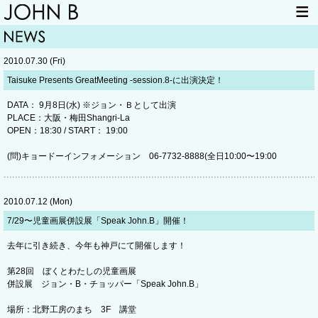
HOME
NEWS
2010.07.30 (Fri)
LIVE INFO
ITEM
Taisuke Presents GreatMeeting -session.8-に出演決定！
MAIL
DATA：
9月8日(水) ※ジョン・Ｂとして出演
PLACE：
大阪・梅田Shangri-La
OPEN
：18:30 /
START：
19:00
(問)キョードーインフォメーション 06-7732-8888(全日10:00〜19:00
2010.07.12 (Mon)
7/29〜児童画展併設展「Speak John.B」開催！
去年に引き続き、今年も神戸にて開催します！
第28回 ぼくとわたしの児童画展
併設展 ジョン・B・チョッパー「Speak John.B」
場所：北野工房のまち 3F 講堂