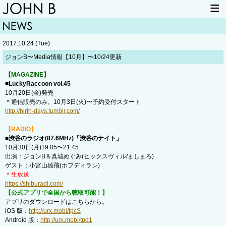
HOME
NEWS
2017.10.24 (Tue)
LIVE INFO
ITEM
ジョンB〜Media情報【10月】〜10/24更新
MAIL
【MAGAZINE】
■LuckyRaccoon vol.45
10月20日(金)発売
＊通信販売のみ。10月3日(火)〜予約受付スタート
http://birth-days.tumblr.com/
【RADIO】
■渋谷のラジオ(87.6MHz)「渋谷のナイト」
10月30日(月)19:05〜21:45
出演：ジョンB＆真城めぐみ(ヒックスヴィル/ましまろ)
ゲスト：小宮山雄飛(ホフディラン)
＊生放送
https://shiburadi.com/
【公式アプリで全国から聴取可能！】
アプリのダウンロードはこちらから。
iOS 版：
http://urx.mobi/tpcS
Android 版：
http://urx.mobi/tpd1