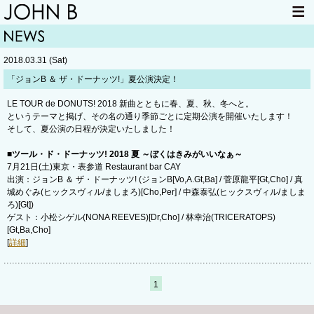
HOME
NEWS
2018.03.31 (Sat)
LIVE INFO
ITEM
「ジョンB ＆ ザ・ドーナッツ!」夏公演決定！
MAIL
LE TOUR de DONUTS! 2018 新曲とともに春、夏、秋、冬へと。
というテーマと掲げ、その名の通り季節ごとに定期公演を開催いたします！
そして、夏公演の日程が決定いたしました！
■ツール・ド・ドーナッツ! 2018 夏 ～ぼくはきみがいいなぁ～
7月21日(土)東京・表参道 Restaurant bar CAY
出演：ジョンB ＆ ザ・ドーナッツ! (ジョンB[Vo,A.Gt,Ba] / 菅原龍平[Gt,Cho] / 真
城めぐみ(ヒックスヴィル/ましまろ)[Cho,Per] / 中森泰弘(ヒックスヴィル/ましま
ろ)[Gt])
ゲスト：小松シゲル(NONA REEVES)[Dr,Cho] / 林幸治(TRICERATOPS)
[Gt,Ba,Cho]
[
詳細
]
1