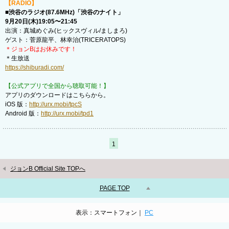
【RADIO】
■渋谷のラジオ(87.6MHz)「渋谷のナイト」
9月20日(木)19:05〜21:45
出演：真城めぐみ(ヒックスヴィル/ましまろ)
ゲスト：菅原龍平、林幸治(TRICERATOPS)
＊ジョンBはお休みです！
＊生放送
https://shiburadi.com/
【公式アプリで全国から聴取可能！】
アプリのダウンロードはこちらから。
iOS 版：
http://urx.mobi/tpcS
Android 版：
http://urx.mobi/tpd1
1
ジョンB Official Site TOPへ
PAGE TOP
表示：スマートフォン｜
PC