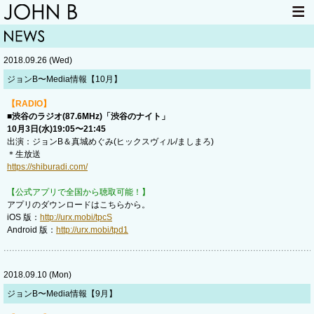
HOME
NEWS
2018.09.26 (Wed)
LIVE INFO
ITEM
ジョンB〜Media情報【10月】
MAIL
【RADIO】
■渋谷のラジオ(87.6MHz)「渋谷のナイト」
10月3日(水)19:05〜21:45
出演：ジョンB＆真城めぐみ(ヒックスヴィル/ましまろ)
＊生放送
https://shiburadi.com/
【公式アプリで全国から聴取可能！】
アプリのダウンロードはこちらから。
iOS 版：
http://urx.mobi/tpcS
Android 版：
http://urx.mobi/tpd1
2018.09.10 (Mon)
ジョンB〜Media情報【9月】