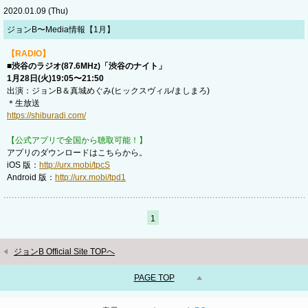
2020.01.09 (Thu)
ジョンB〜Media情報【1月】
【RADIO】
■渋谷のラジオ(87.6MHz)「渋谷のナイト」
1月28日(火)19:05〜21:50
出演：ジョンB＆真城めぐみ(ヒックスヴィル/ましまろ)
＊生放送
https://shiburadi.com/
【公式アプリで全国から聴取可能！】
アプリのダウンロードはこちらから。
iOS 版：
http://urx.mobi/tpcS
Android 版：
http://urx.mobi/tpd1
1
ジョンB Official Site TOPへ
PAGE TOP