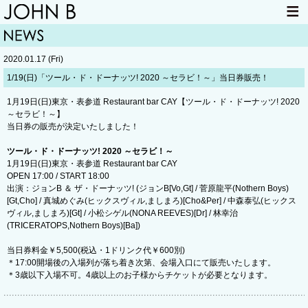
HOME
NEWS
2020.01.17 (Fri)
LIVE INFO
ITEM
1/19(日)「ツール・ド・ドーナッツ! 2020 ～セラビ！～」当日券販売！
MAIL
1月19日(日)東京・表参道 Restaurant bar CAY【ツール・ド・ドーナッツ! 2020
～セラビ！～】
当日券の販売が決定いたしました！
ツール・ド・ドーナッツ! 2020 ～セラビ！～
1月19日(日)東京・表参道 Restaurant bar CAY
OPEN 17:00 / START 18:00
出演：ジョンB ＆ ザ・ドーナッツ! (ジョンB[Vo,Gt] / 菅原龍平(Nothern Boys)
[Gt,Cho] / 真城めぐみ(ヒックスヴィル,ましまろ)[Cho&Per] / 中森泰弘(ヒックス
ヴィル,ましまろ)[Gt] / 小松シゲル(NONA REEVES)[Dr] / 林幸治
(TRICERATOPS,Nothern Boys)[Ba])
当日券料金￥5,500(税込・1ドリンク代￥600別)
＊17:00開場後の入場列が落ち着き次第、会場入口にて販売いたします。
＊3歳以下入場不可。4歳以上のお子様からチケットが必要となります。