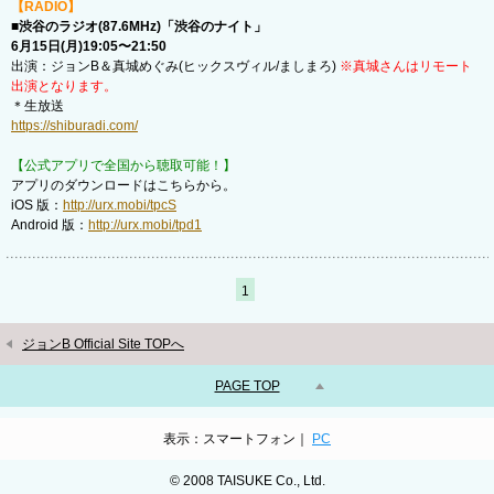
【RADIO】
■渋谷のラジオ(87.6MHz)「渋谷のナイト」
6月15日(月)19:05〜21:50
出演：ジョンB＆真城めぐみ(ヒックスヴィル/ましまろ)
※真城さんはリモート
出演となります。
＊生放送
https://shiburadi.com/
【公式アプリで全国から聴取可能！】
アプリのダウンロードはこちらから。
iOS 版：
http://urx.mobi/tpcS
Android 版：
http://urx.mobi/tpd1
1
ジョンB Official Site TOPへ
PAGE TOP
表示：スマートフォン｜
PC
© 2008 TAISUKE Co., Ltd.