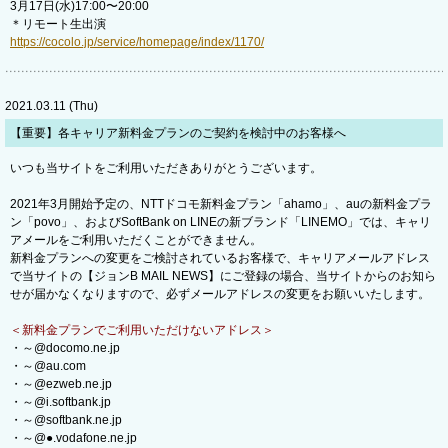
3月17日(水)17:00〜20:00
＊リモート生出演
https://cocolo.jp/service/homepage/index/1170/
2021.03.11 (Thu)
【重要】各キャリア新料金プランのご契約を検討中のお客様へ
いつも当サイトをご利用いただきありがとうございます。
2021年3月開始予定の、NTTドコモ新料金プラン「ahamo」、auの新料金プラ
ン「povo」、およびSoftBank on LINEの新ブランド「LINEMO」では、キャリ
アメールをご利用いただくことができません。
新料金プランへの変更をご検討されているお客様で、キャリアメールアドレス
で当サイトの【ジョンB MAIL NEWS】にご登録の場合、当サイトからのお知ら
せが届かなくなりますので、必ずメールアドレスの変更をお願いいたします。
＜新料金プランでご利用いただけないアドレス＞
・～@docomo.ne.jp
・～@au.com
・～@ezweb.ne.jp
・～@i.softbank.jp
・～@softbank.ne.jp
・～@●.vodafone.ne.jp