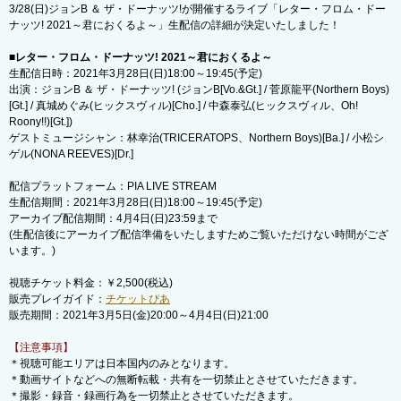
3/28(日)ジョンB ＆ ザ・ドーナッツ!が開催するライブ「レター・フロム・ドー
ナッツ! 2021～君におくるよ～」生配信の詳細が決定いたしました！
■レター・フロム・ドーナッツ! 2021～君におくるよ～
生配信日時：2021年3月28日(日)18:00～19:45(予定)
出演：ジョンB ＆ ザ・ドーナッツ! (ジョンB[Vo.&Gt.] / 菅原龍平(Northern Boys)
[Gt.] / 真城めぐみ(ヒックスヴィル)[Cho.] / 中森泰弘(ヒックスヴィル、Oh!
Roony!!)[Gt.])
ゲストミュージシャン：林幸治(TRICERATOPS、Northern Boys)[Ba.] / 小松シ
ゲル(NONA REEVES)[Dr.]
配信プラットフォーム：PIA LIVE STREAM
生配信期間：2021年3月28日(日)18:00～19:45(予定)
アーカイブ配信期間：4月4日(日)23:59まで
(生配信後にアーカイブ配信準備をいたしますためご覧いただけない時間がござ
います。)
視聴チケット料金：￥2,500(税込)
販売プレイガイド：
チケットぴあ
販売期間：2021年3月5日(金)20:00～4月4日(日)21:00
【注意事項】
＊視聴可能エリアは日本国内のみとなります。
＊動画サイトなどへの無断転載・共有を一切禁止とさせていただきます。
＊撮影・録音・録画行為を一切禁止とさせていただきます。