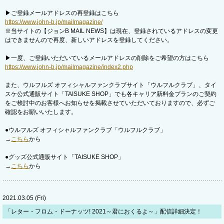
▶ご登録メールアドレスの再登録はこちら
https://www.john-b.jp/mailmagazine/
※当サイトの【ジョンB MAIL NEWS】は現在、登録されているアドレスの変更
はできませんので再度、新しいアドレスを登録してください。
▶一度、ご登録いただいているメールアドレスの削除をご希望の方はこちら
https://www.john-b.jp/mailmagazine/index2.php
また、ウルフルズ オフィシャルファンクラブサイト「ウルフルクラブ」、タイ
スケ公式通販サイト「TAISUKE SHOP」でも各キャリア新料金プランのご契約
をご検討中のお客様へお知らせを掲載させていただいておりますので、必ずご
確認をお願いいたします。
●ウルフルズ オフィシャルファンクラブ「ウルフルクラブ」
→
こちら
から
●グッズ公式通販サイト「TAISUKE SHOP」
→
こちら
から
2021.03.05 (Fri)
​「レター・フロム・ドーナッツ! 2021～君におくるよ～」配信詳細決定！