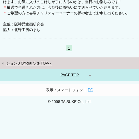
けます。お気に入りのこけしが手に入るのかは、当日のお楽しみです!!
＊
抽選で当選された方は、会期後に着払いにて送らせていただきます。
＊
ご希望の方は会場チャリティーコーナーの係の者までお申し出ください。
主催：阪神児童画研究会
協力：北野工房のまち
1
ジョンB Official Site TOPへ
PAGE TOP
表示：スマートフォン｜
PC
© 2008 TAISUKE Co., Ltd.