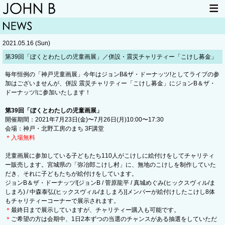
HOME
NEWS
2021.05.16 (Sun)
LIVE INFO
ITEM
第39回「ぼくとわたしの児童画展」／併設・震災チャリティー「こけし募金」
MAIL
毎年恒例の「神戸児童画展」今年はジョンB&ザ・ドーナッツ!としてライブの参
加はございませんが、併設 震災チャリティー「こけし募金」にジョンB＆ザ・
ドーナッツ!に参加いたします！
第39回「ぼくとわたしの児童画展」
開催期間：2021年7月23日(金)〜7月26日(月)10:00〜17:30
会場：神戸・北野工房のまち 3F講堂
＊入場無料
児童画展に参加している子どもたち110人がこけしに絵付けをしてチャリティ
ー販売します。宮城県の「弥冶郎こけし村」に、無地のこけしを制作していた
だき、それに子どもたちが絵付けをしています。
ジョンB＆ザ・ドーナッツ![ジョンB / 菅原龍平 / 真城めぐみ(ヒックスヴィル/ま
しまろ) / 中森泰弘(ヒックスヴィル/ましまろ)]メンバーが絵付けしたこけし8体
もチャリティーコーナーで展示されます。
＊
最終日まで展示していますが、チャリティー購入も可能です。
＊
ご希望の方は会期中、1日2本ずつの当選のチャンスがある抽選をしていただ