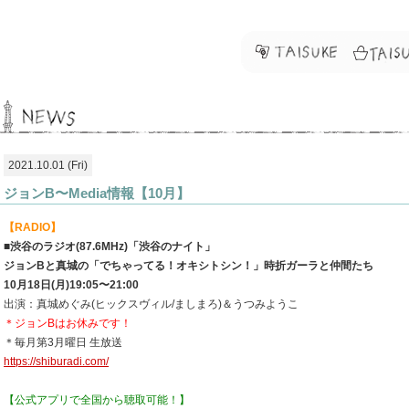
2021.10.01 (Fri)
ジョンB〜Media情報【10月】
【RADIO】
■渋谷のラジオ(87.6MHz)「渋谷のナイト」
ジョンBと真城の「でちゃってる！オキシトシン！」時折ガーラと仲間たち
10月18日(月)19:05〜21:00
出演：真城めぐみ(ヒックスヴィル/ましまろ)＆うつみようこ
＊ジョンBはお休みです！
＊毎月第3月曜日 生放送
https://shiburadi.com/
【公式アプリで全国から聴取可能！】