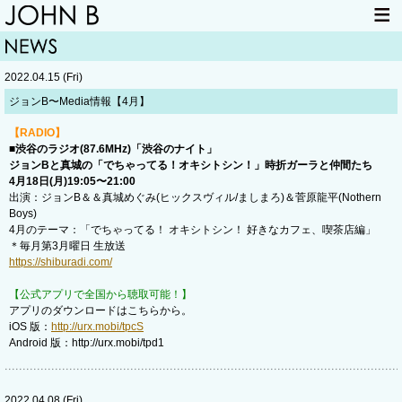
HOME
NEWS
2022.04.15 (Fri)
LIVE INFO
ITEM
ジョンB〜Media情報【4月】
MAIL
【RADIO】
■渋谷のラジオ(87.6MHz)「渋谷のナイト」
ジョンBと真城の「でちゃってる！オキシトシン！」時折ガーラと仲間たち
4月18日(月)19:05〜21:00
出演：ジョンB＆＆真城めぐみ(ヒックスヴィル/ましまろ)＆菅原龍平(Nothern
Boys)
4月のテーマ：「でちゃってる！ オキシトシン！ 好きなカフェ、喫茶店編」
＊毎月第3月曜日 生放送
https://shiburadi.com/
【公式アプリで全国から聴取可能！】
アプリのダウンロードはこちらから。
iOS 版：
http://urx.mobi/tpcS
Android 版：http://urx.mobi/tpd1
2022.04.08 (Fri)