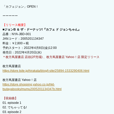
「カフェジョン」OPEN！
ーーーーー
【リリース概要】
■ジョンB ＆ ザ・ドーナッツ!『カフェ ド ジョンちゃん』
品番：NYA-JBD-001
JANコード：2005201134347
料金：￥2,800＋税
予約スタート：2022年4月8日(金)12:00
発売日：2022年4月20日(水)
＊枚方蔦屋書店 店頭(2F売場) 、枚方蔦屋書店 Yahoo！店 限定リリース
枚方蔦屋書店
https://store.tsite.jp/hirakata/blog/t-site/25894-1533290406.html
枚方蔦屋書店 Yahoo！店
https://store.shopping.yahoo.co.jp/hkt-
tsutayabooks/mumu2005201134347b.html
【収録曲】
01. episode 1
02. でちゃってる!
03. episode 2