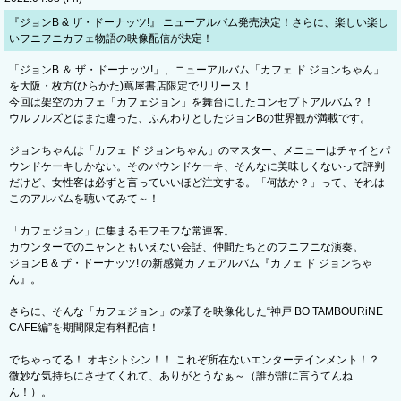
​『ジョンB & ザ・ドーナッツ!』 ニューアルバム発売決定！さらに、楽しい楽し
いフニフニカフェ物語の映像配信が決定！
「ジョンB ＆ ザ・ドーナッツ!」、ニューアルバム「カフェ ド ジョンちゃん」
を大阪・枚方(ひらかた)蔦屋書店限定でリリース！
今回は架空のカフェ「カフェジョン」を舞台にしたコンセプトアルバム？！
ウルフルズとはまた違った、ふんわりとしたジョンBの世界観が満載です。
ジョンちゃんは「カフェ ド ジョンちゃん」のマスター、メニューはチャイとパ
ウンドケーキしかない。そのパウンドケーキ、そんなに美味しくないって評判
だけど、女性客は必ずと言っていいほど注文する。「何故か？」って、それは
このアルバムを聴いてみて～！
「カフェジョン」に集まるモフモフな常連客。
カウンターでのニャンともいえない会話、仲間たちとのフニフニな演奏。
ジョンB & ザ・ドーナッツ! の新感覚カフェアルバム『カフェ ド ジョンちゃ
ん』。
さらに、そんな「カフェジョン」の様子を映像化した“神戸 BO TAMBOURiNE
CAFE編”を期間限定有料配信！
でちゃってる！ オキシトシン！！ これぞ所在ないエンターテインメント！？
微妙な気持ちにさせてくれて、ありがとうなぁ～（誰が誰に言うてんね
ん！）。