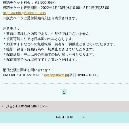
視聴チケット料金：￥2,500(税込)
視聴チケット販売期間：2022年4月13日(水)10:00～5月1日(日)22:00
https://w.pia.jp/t/john-b-cafe/
※販売ページは受付開始時刻より表示されます。
注意事項：
＊事前に収録した内容であり、生配信ではございません。
＊視聴可能エリアは日本国内のみとなります。
＊動画サイトなどへの無断転載・共有を一切禁止とさせていただきます。
＊撮影・録音・録画行為を一切禁止とさせていただきます。
＊配信延期・中止以外の理由での払い戻し不可となります。
＊配信期間であれば何度でもご覧いただけます。
配信公演に関する問い合わせ：
PIA LIVE STREAM MAIL：
event@linkst.jp
(平日10:00～18:00)
1
ジョンB Official Site TOPへ
PAGE TOP