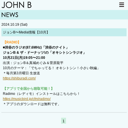
HOME
NEWS
2024.10.19 (Sat)
LIVE INFO
ITEM
ジョンB〜Media情報【10月】
MAIL
【RADIO】
■渋谷のラジオ(87.6MHz)「渋谷のナイト」
ジョンB & ザ・ドーナッツ!の「オキシトシンラジオ」
10月21日(月)19:05〜21:00
出演：ジョンB＆真城めぐみ＆菅原龍平
10月のテーマ：「でちゃってる！ オキシトシン！小さい秋編」
＊毎月第3月曜日 生放送
https://shiburadi.com/
【アプリで全国から聴取可能！】
Radimo（レディモ）インストールはこちらから！
https://musicbird.jp/cfm/radimo/
＊アプリのダウンロードは無料です。
1