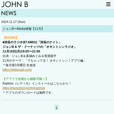
HOME
NEWS
2024.11.17 (Sun)
LIVE INFO
ITEM
ジョンB〜Media情報【11月】
MAIL
【RADIO】
■渋谷のラジオ(87.6MHz)「渋谷のナイト」
ジョンB & ザ・ドーナッツ!の「オキシトシンラジオ」
11月18日(月)19:05〜21:00
出演：ジョンB＆真城めぐみ＆菅原龍平
11月のテーマ：「でちゃってる！ オキシトシン！アプリ編」
＊毎月第3月曜日 生放送
https://shiburadi.com/
【アプリで全国から聴取可能！】
Radimo（レディモ）インストールはこちらから！
https://musicbird.jp/cfm/radimo/
＊アプリのダウンロードは無料です。
1