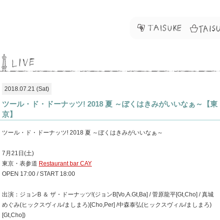
2018.07.21 (Sat)
​ツール・ド・ドーナッツ! 2018 夏 ～ぼくはきみがいいなぁ～【東
京】
ツール・ド・ドーナッツ! 2018 夏 ～ぼくはきみがいいなぁ～
7月21日(土)
東京・表参道
Restaurant bar CAY
OPEN 17:00 / START 18:00
出演：ジョンB ＆ ザ・ドーナッツ!(ジョンB[Vo,A.Gt,Ba] / 菅原龍平[Gt,Cho] / 真城
めぐみ(ヒックスヴィル/ましまろ)[Cho,Per] /中森泰弘(ヒックスヴィル/ましまろ)
[Gt,Cho])