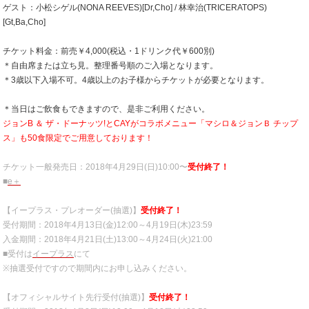
ゲスト：小松シゲル(NONA REEVES)[Dr,Cho] / 林幸治(TRICERATOPS)
[Gt,Ba,Cho]
チケット料金：前売￥4,000(税込・1ドリンク代￥600別)
＊自由席または立ち見。整理番号順のご入場となります。
＊3歳以下入場不可。4歳以上のお子様からチケットが必要となります。
＊当日はご飲食もできますので、是非ご利用ください。
ジョンB ＆ ザ・ドーナッツ!とCAYがコラボメニュー「マシロ＆ジョンＢ チップ
ス」も50食限定でご用意しております！​
チケット一般発売日：2018年4月29日(日)10:00〜
受付終了！
■
e＋
【イープラス・プレオーダー(抽選)】
受付終了！
受付期間：2018年4月13日(金)12:00～4月19日(木)23:59
入金期間：2018年4月21日(土)13:00～4月24日(火)21:00
■受付は
イープラス
にて
※抽選受付ですので期間内にお申し込みください。
【オフィシャルサイト先行受付(抽選)】
受付終了！