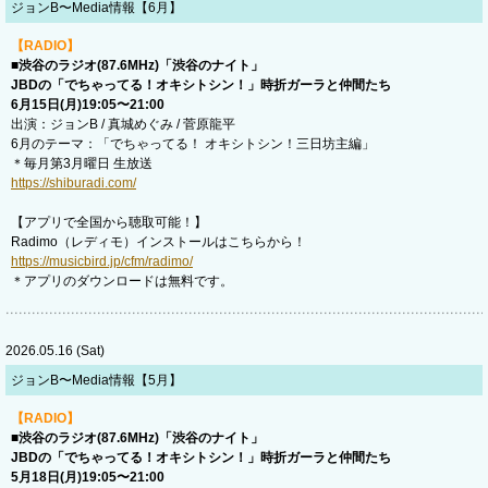
ジョンB〜Media情報【6月】
【RADIO】
■渋谷のラジオ(87.6MHz)「渋谷のナイト」
JBDの「でちゃってる！オキシトシン！」時折ガーラと仲間たち
6月15日(月)19:05〜21:00
出演：ジョンB / 真城めぐみ / 菅原龍平
6月のテーマ：「でちゃってる！ オキシトシン！三日坊主編」
＊毎月第3月曜日 生放送
https://shiburadi.com/
【アプリで全国から聴取可能！】
Radimo（レディモ）インストールはこちらから！
https://musicbird.jp/cfm/radimo/
＊アプリのダウンロードは無料です。
2026.05.16 (Sat)
ジョンB〜Media情報【5月】
【RADIO】
■渋谷のラジオ(87.6MHz)「渋谷のナイト」
JBDの「でちゃってる！オキシトシン！」時折ガーラと仲間たち
5月18日(月)19:05〜21:00