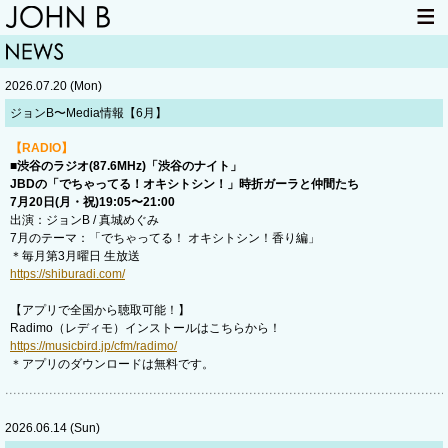
HOME
NEWS
2026.07.20 (Mon)
LIVE INFO
ITEM
ジョンB〜Media情報【6月】
MAIL
【RADIO】
■渋谷のラジオ(87.6MHz)「渋谷のナイト」
JBDの「でちゃってる！オキシトシン！」時折ガーラと仲間たち
7月20日(月・祝)19:05〜21:00
出演：ジョンB / 真城めぐみ
7月のテーマ：「でちゃってる！ オキシトシン！香り編」
＊毎月第3月曜日 生放送
https://shiburadi.com/
【アプリで全国から聴取可能！】
Radimo（レディモ）インストールはこちらから！
https://musicbird.jp/cfm/radimo/
＊アプリのダウンロードは無料です。
2026.06.14 (Sun)