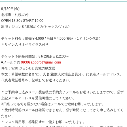
9月30日(金)
北海道・札幌 のや
OPEN 18:30 / START 19:00
出演：ジョンB / 真城めぐみ(ヒックスヴィル)
チケット料金：前売￥4,000 / 当日￥4,500(税込・1ドリンク代別)
＊サイン入りオペラグラス付き
チケット予約受付開始：8月28日(日)12:00～
■メール予約
0930sapporo@gmail.com
件名：9/30 ジョンBと真城の紙芝居
本文：希望枚数(2名まで)、氏名(複数人の場合全員分)、代表者メールアドレス、
代表者電話番号を、記載してお送りください。
＊ご予約申し込みメール受信後に予約完了メールをお送りいたしますので、必ず
上記メールアドレスを受信可能にしてください。
3日経っても何も届かない場合はメールでご連絡お願いいたします。
＊受付時間前のメールは確認できません。必ず時間になってから申し込みしてく
ださい。
＊マスク着用等、感染防止のご協力お願いいたします。