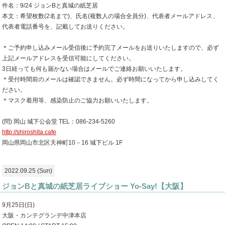
件名：9/24 ジョンBと真城の紙芝居
本文：希望枚数(2名まで)、氏名(複数人の場合全員分)、代表者メールアドレス、
代表者電話番号を、記載してお送りください。
＊ご予約申し込みメール受信後に予約完了メールをお送りいたしますので、必ず
上記メールアドレスを受信可能にしてください。
3日経っても何も届かない場合はメールでご連絡お願いいたします。
＊受付時間前のメールは確認できません。必ず時間になってから申し込みしてく
ださい。
＊マスク着用等、感染防止のご協力お願いいたします。
(問) 岡山 城下公会堂 TEL：086-234-5260
http://shiroshita.cafe
岡山県岡山市北区天神町10－16 城下ビル 1F
2022.09.25 (Sun)
ジョンBと真城の紙芝居ライブショー Yo-Say!【大阪】
9月25日(日)
大阪・カンテグランデ中津本店