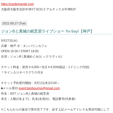
https://cantegrande.com
大阪府大阪市北区中津3丁目32-2 アルティスタ中津B1F
2022.09.27 (Tue)
ジョンBと真城の紙芝居ライブショー Yo-Say!【神戸】
9月27日(火)
兵庫・神戸 ボ・タンバリンカフェ
OPEN 18:30 / START 19:00
出演：ジョンB / 真城めぐみ(ヒックスヴィル)
チケット料金：前売￥4,000 / 当日￥4,500(税込・1ドリンク代別)
＊サイン入りオペラグラス付き
チケット予約受付開始：9月1日(木)10:00～
■メール受付
event.tambourine@gmail.com
件名：9/27 ジョンBと真城の紙芝居
本文：人数(2名まで)、氏名(全員分)、電話番号(代表者)
※こちらからの返信で受付完了です。必ず上記メールアドレスを受信可能にして