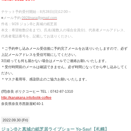
チケット予約受付開始：8月28日(日)12:00～
■メール予約
0928nara@gmail.com
件名：9/28 ジョンBと真城の紙芝居
本文：希望枚数(2名まで)、氏名(複数人の場合全員分)、代表者メールアドレス、
代表者電話番号を、記載してお送りください。
＊ご予約申し込みメール受信後に予約完了メールをお送りいたしますので、必ず
上記メールアドレスを受信可能にしてください。
3日経っても何も届かない場合はメールでご連絡お願いいたします。
＊受付時間前のメールは確認できません。必ず時間になってから申し込みしてく
ださい。
＊マスク着用等、感染防止のご協力お願いいたします。
(問)奈良 ボリクコーヒー TEL：0742-87-1310
http://kanakana.info/bolik-coffee
奈良県奈良市西新屋町40-1
2022.09.30 (Fri)
ジョンBと真城の紙芝居ライブショー Yo-Say!【札幌】