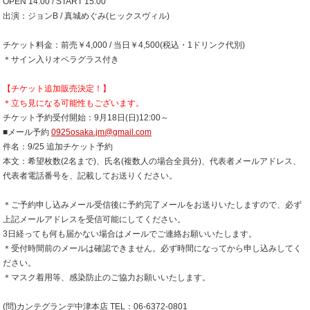
OPEN 14:00 / START 15:00
出演：ジョンB / 真城めぐみ(ヒックスヴィル)
チケット料金：前売￥4,000 / 当日￥4,500(税込・1ドリンク代別)
＊サイン入りオペラグラス付き
【チケット追加販売決定！】
＊立ち見になる可能性もございます。
チケット予約受付開始：9月18日(日)12:00～
■メール予約
0925osaka.jm@gmail.com
件名：9/25 追加チケット予約
本文：希望枚数(2名まで)、氏名(複数人の場合全員分)、代表者メールアドレス、
代表者電話番号を、記載してお送りください。
＊ご予約申し込みメール受信後に予約完了メールをお送りいたしますので、必ず
上記メールアドレスを受信可能にしてください。
3日経っても何も届かない場合はメールでご連絡お願いいたします。
＊受付時間前のメールは確認できません。必ず時間になってから申し込みしてく
ださい。
＊マスク着用等、感染防止のご協力お願いいたします。
(問)カンテグランデ中津本店 TEL：06-6372-0801