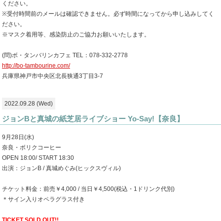
ください。
※受付時間前のメールは確認できません。必ず時間になってから申し込みしてく
ださい。
※マスク着用等、感染防止のご協力お願いいたします。
(問)ボ・タンバリンカフェ TEL：078-332-2778
http://bo-tambourine.com/
兵庫県神戸市中央区北長狭通3丁目3-7
2022.09.28 (Wed)
ジョンBと真城の紙芝居ライブショー Yo-Say!【奈良】
9月28日(水)
奈良・ボリクコーヒー
OPEN 18:00/ START 18:30
出演：ジョンB / 真城めぐみ(ヒックスヴィル)
チケット料金：前売￥4,000 / 当日￥4,500(税込・1ドリンク代別)
＊サイン入りオペラグラス付き
TICKET SOLD OUT!!