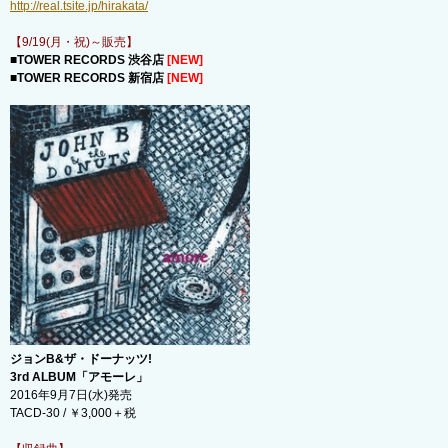
http://real.tsite.jp/hirakata/
【9/19(月・祝)～販売】
■TOWER RECORDS 渋谷店
[NEW]
■TOWER RECORDS 新宿店
[NEW]
ジョンB&ザ・ドーナッツ!
3rd ALBUM「アモーレ」
2016年9月7日(水)発売
TACD-30 / ￥3,000＋税