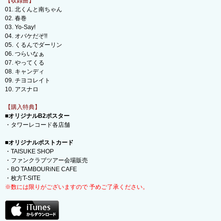
【収録曲】
01. 北くんと南ちゃん
02. 春巻
03. Yo-Say!
04. オバケだぞ!!
05. くるんでダーリン
06. つらいなぁ
07. やってくる
08. キャンディ
09. チヨコレイト
10. アスナロ
【購入特典】
■オリジナルB2ポスター
・タワーレコード各店舗
■オリジナルポストカード
・TAISUKE SHOP
・ファンクラブツアー会場販売
・BO TAMBOURiNE CAFE
・枚方T-SITE
※数には限りがございますので 予めご了承ください。