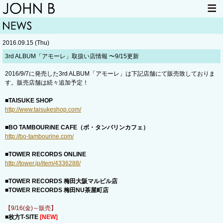
HOME
NEWS
2016.09.15 (Thu)
LIVE INFO
ITEM
3rd ALBUM「アモーレ」取扱い店情報 〜9/15更新
MAIL
2016/9/7に発売した3rd ALBUM「アモーレ」は下記店舗にて販売致しておりま
す。販売店舗は続々追加予定！
■TAISUKE SHOP
http://www.taisukeshop.com/
■BO TAMBOURiNE CAFE（ボ・タンバリンカフェ）
http://bo-tambourine.com/
■TOWER RECORDS ONLINE
http://tower.jp/item/4336288/
■TOWER RECORDS 梅田大阪マルビル店
■TOWER RECORDS 梅田NU茶屋町店
【9/16(金)～販売】
■枚方T-SITE
[NEW]