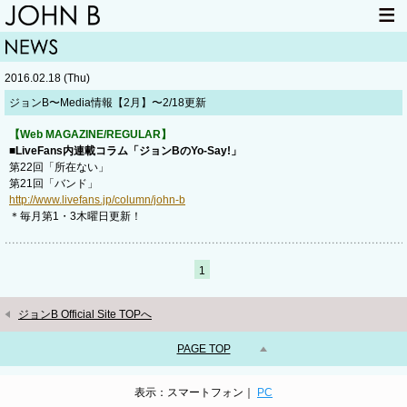
HOME
NEWS
2016.02.18 (Thu)
LIVE INFO
ITEM
ジョンB〜Media情報【2月】〜2/18更新
MAIL
【Web MAGAZINE/REGULAR】
■LiveFans内連載コラム「ジョンBのYo-Say!」
第22回「所在ない」
第21回「バンド」
http://www.livefans.jp/column/john-b
＊毎月第1・3木曜日更新！
1
ジョンB Official Site TOPへ
PAGE TOP
表示：スマートフォン｜
PC