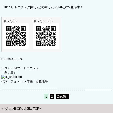
iTunes、レコチョク[着うた(R)/着うたフル(R)]にて配信中！
着うた(R)
着うたフル(R)
iTunesは
コチラ
ジョン・B&ザ・ドーナッツ！
「白い星」
作詞：ジョン・B / 作曲：菅原龍平
1
2
次の5件
ジョンB Official Site TOPへ