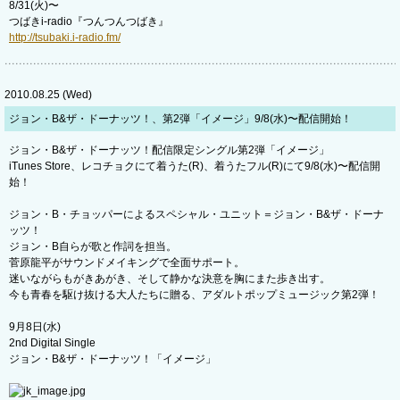
8/31(火)〜
つばきi-radio『つんつんつばき』
http://tsubaki.i-radio.fm/
2010.08.25 (Wed)
ジョン・B&ザ・ドーナッツ！、第2弾「イメージ」9/8(水)〜配信開始！
ジョン・B&ザ・ドーナッツ！配信限定シングル第2弾「イメージ」
iTunes Store、レコチョクにて着うた(R)、着うたフル(R)にて9/8(水)〜配信開
始！
ジョン・B・チョッパーによるスペシャル・ユニット＝ジョン・B&ザ・ドーナ
ッツ！
ジョン・B自らが歌と作詞を担当。
菅原龍平がサウンドメイキングで全面サポート。
迷いながらもがきあがき、そして静かな決意を胸にまた歩き出す。
今も青春を駆け抜ける大人たちに贈る、アダルトポップミュージック第2弾！
9月8日(水)
2nd Digital Single
ジョン・B&ザ・ドーナッツ！「イメージ」