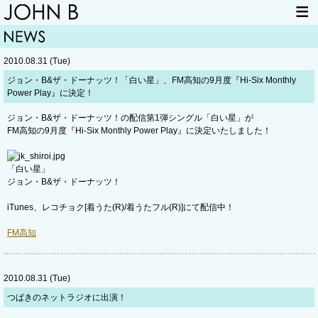
HOME
NEWS
2010.08.31 (Tue)
LIVE INFO
ITEM
ジョン・B&ザ・ドーナッツ！「白い星」、FM高知の9月度『Hi-Six Monthly
Power Play』に決定！
MAIL
ジョン・B&ザ・ドーナッツ！の配信第1弾シングル「白い星」が
FM高知の9月度『Hi-Six Monthly Power Play』に決定いたしました！
「白い星」
ジョン・B&ザ・ドーナッツ！
iTunes、レコチョク[着うた(R)/着うたフル(R)]にて配信中！
FM高知
2010.08.31 (Tue)
つばきのネットラジオに出演！