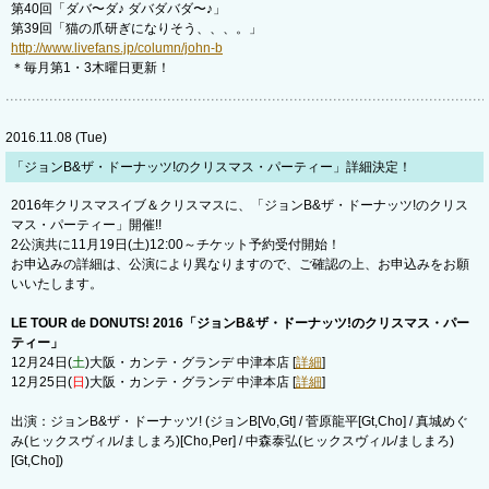
第40回「ダバ〜ダ♪ ダバダバダ〜♪」
第39回「猫の爪研ぎになりそう、、、。」
http://www.livefans.jp/column/john-b
＊毎月第1・3木曜日更新！
2016.11.08 (Tue)
「ジョンB&ザ・ドーナッツ!のクリスマス・パーティー」詳細決定！
2016年クリスマスイブ＆クリスマスに、「ジョンB&ザ・ドーナッツ!のクリス
マス・パーティー」開催!!
2公演共に11月19日(土)12:00～チケット予約受付開始！
お申込みの詳細は、公演により異なりますので、ご確認の上、お申込みをお願
いいたします。
LE TOUR de DONUTS! 2016「ジョンB&ザ・ドーナッツ!のクリスマス・パー
ティー」
12月24日(
土
)大阪・カンテ・グランデ 中津本店 [
詳細
]
12月25日(
日
)大阪・カンテ・グランデ 中津本店 [
詳細
]
出演：ジョンB&ザ・ドーナッツ! (ジョンB[Vo,Gt] / 菅原龍平[Gt,Cho] / 真城めぐ
み(ヒックスヴィル/ましまろ)[Cho,Per] / 中森泰弘(ヒックスヴィル/ましまろ)
[Gt,Cho])