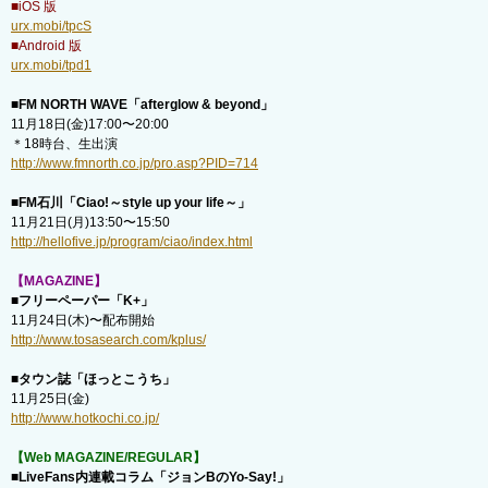
■iOS 版
urx.mobi/tpcS
■Android 版
urx.mobi/tpd1
■FM NORTH WAVE「afterglow & beyond」
11月18日(金)17:00〜20:00
＊18時台、生出演
http://www.fmnorth.co.jp/pro.asp?PID=714
■FM石川「Ciao!～style up your life～」
11月21日(月)13:50〜15:50
http://hellofive.jp/program/ciao/index.html
【MAGAZINE】
■フリーペーパー「K+」
11月24日(木)〜配布開始
http://www.tosasearch.com/kplus/
■タウン誌「ほっとこうち」
11月25日(金)
http://www.hotkochi.co.jp/
【Web MAGAZINE/REGULAR】
■LiveFans内連載コラム「ジョンBのYo-Say!」