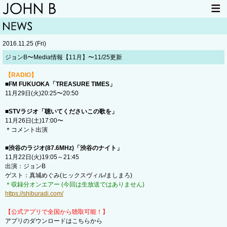
HOME
NEWS
2016.11.25 (Fri)
LIVE INFO
ITEM
ジョンB〜Media情報【11月】〜11/25更新
MAIL
【RADIO】
■FM FUKUOKA「TREASURE TIMES」
11月29日(火)20:25〜20:50
■STVラジオ「聴いてくださいこの歌を」
11月26日(土)17:00〜
＊コメント出演
■渋谷のラジオ(87.6MHz)「渋谷のナイト」
11月22日(火)19:05～21:45
出演：ジョンB
ゲスト：真城めぐみ(ヒックスヴィル/ましまろ)
＊収録分オンエアー (今回は生放送ではありません)
https://shiburadi.com/
【公式アプリで全国から聴取可能！】
アプリのダウンロードはこちらから