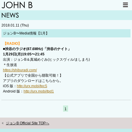
HOME
NEWS
2018.01.11 (Thu)
LIVE INFO
ITEM
ジョンB〜Media情報【1月】
MAIL
【RADIO】
■渋谷のラジオ(87.6MHz)「渋谷のナイト」
1月29日(月)19:05〜21:45
出演：ジョンB＆真城めぐみ(ヒックスヴィル/ましまろ)
＊生放送
https://shiburadi.com/
【公式アプリで全国から聴取可能！】
アプリのダウンロードはこちらから。
iOS 版：
http://urx.mobi/tpcS
Android 版：
http://urx.mobi/tpd1
1
ジョンB Official Site TOPへ