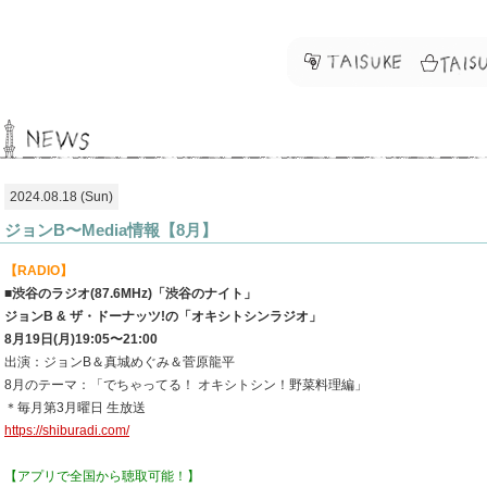
2024.08.18 (Sun)
ジョンB〜Media情報【8月】
【RADIO】
■渋谷のラジオ(87.6MHz)「渋谷のナイト」
ジョンB & ザ・ドーナッツ!の「オキシトシンラジオ」
8月19日(月)19:05〜21:00
出演：ジョンB＆真城めぐみ＆菅原龍平
8月のテーマ：「でちゃってる！ オキシトシン！野菜料理編」
＊毎月第3月曜日 生放送
https://shiburadi.com/
【アプリで全国から聴取可能！】