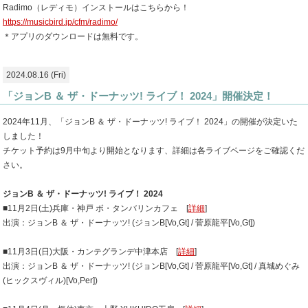
Radimo（レディモ）インストールはこちらから！
https://musicbird.jp/cfm/radimo/
＊アプリのダウンロードは無料です。
2024.08.16 (Fri)
「ジョンB ＆ ザ・ドーナッツ! ライブ！ 2024」開催決定！
2024年11月、「ジョンB ＆ ザ・ドーナッツ! ライブ！ 2024」の開催が決定いた
しました！
チケット予約は9月中旬より開始となります、詳細は各ライブページをご確認くだ
さい。
ジョンB ＆ ザ・ドーナッツ! ライブ！ 2024
■11月2日(土)兵庫・神戸 ボ・タンバリンカフェ [
詳細
]
出演：ジョンB ＆ ザ・ドーナッツ! (ジョンB[Vo,Gt] / 菅原龍平[Vo,Gt])
■11月3日(日)大阪・カンテグランデ中津本店 [
詳細
]
出演：ジョンB ＆ ザ・ドーナッツ! (ジョンB[Vo,Gt] / 菅原龍平[Vo,Gt] / 真城めぐみ
(ヒックスヴィル)[Vo,Per])