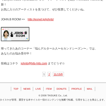
新！
お気に入りのアーティストを見つけて、ぜひ投票してくださいね。
JOHN.B ROOM >>
http://eonet.jp/johnb/
帰ってきたあのコーナー「悩んデルタール人〜セカンドシーズン〜」では、
あなたのお悩み受付中！
投稿はコチラ
johnb@hits-hits.com
までどうぞ☆
1
2
次の5件
TOP
NEWS
LIVE
ITEM
DONUTS
PROFILE
MAIL
© 2008 TAISUKE Co., Ltd.
タイスケが管理、運営する本サイトの一切のコンテンツを無断で転載、引用することを禁止します