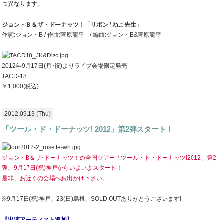
つ異なります。
ジョン・Ｂ＆ザ・ドーナッツ！「リボン / ねこ先生」
作詞:ジョン・B / 作曲:菅原龍平 / 編曲:ジョン・B&菅原龍平
2012年9月17日(月･祝)よりライブ会場限定発売
TACD-18
￥1,000(税込)
2012.09.13 (Thu)
「ツール・ド・ドーナッツ! 2012」第2弾スタート！
ジョン・B＆ザ･ドーナッツ！の全国ツアー「ツール・ド・ドーナッツ!2012」第2
弾、9月17日(祝)神戸からいよいよスタート！
是非、お近くの会場へお出かけ下さい。
※9月17日(祝)神戸、23(日)島根、SOLD OUTありがとうございます!
【出演アーティスト追加】