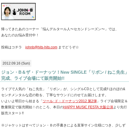
帰ってきたあのコーナー「悩んデルタール人〜セカンドシーズン〜」では、
あなたのお悩み受付中！
投稿はコチラ
johnb@hits-hits.com
までどうぞ☆
2012.09.16 (Sun)
ジョン・B＆ザ・ドーナッツ！New SINGLE「リボン / ねこ先生」
完成、ライブ会場にて販売開始!!
ライブで人気の「ねこ先生」「リボン」が、シングルCDとして完成!! ほのぼの&
センチメンタルな恋の歌を、丁寧なサウンドにのせてお届けします。
いよいよ明日から始まる「
ツール･ド・ドーナッツ2012 第2弾
」ライブ会場限定＆
数量限定で販売開始！のところ、本日の
HAPPY MUSIC FESTA 大阪公演
より先行
販売スタート!!
※ジャケットはすべてジョン・Ｂの手書きによる直筆サイン仕様につき、少しず