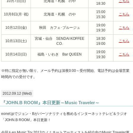
10月7日(日)
北海道・札幌 のや
こちら
18:30
15:00
10月8日(月･祝)
北海道・札幌 のや
こちら
15:30
19:00
10月12日(金)
秋田 カフェ･ブルージュ
こちら
19:30
宮城・仙台 SENDAI KOFFEE
18:30
10月13日(土)
こちら
CO.
19:00
19:00
10月14日(日)
福島・いわき Bar QUEEN
こちら
19:30
※特に指定が無い限り、メール予約は深夜0:00～受付開始、電話予約は会場営業
時間内での受付です。
2012.09.12 (Wed)
『JOHN.B ROOM』本日更新～Music Traveler～
eonet.jpでジョン・Bがパーソナリティを務めるインターネットテレビ＆ラジオ
「JOHN.B ROOM」本日更新！
今回もeo Music Try 2012のノミネートアーティストを紹介中のMusic Traveler更