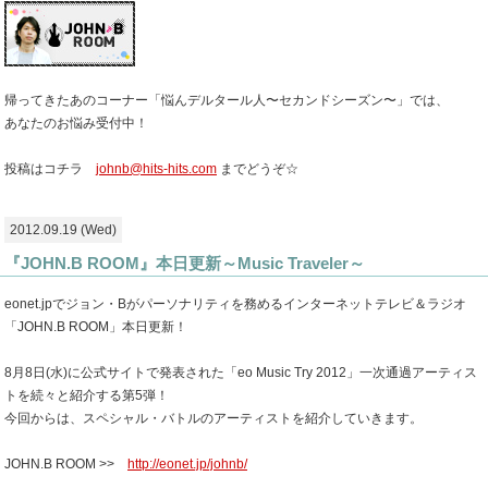
帰ってきたあのコーナー「悩んデルタール人〜セカンドシーズン〜」では、
あなたのお悩み受付中！
投稿はコチラ
johnb@hits-hits.com
までどうぞ☆
2012.09.19 (Wed)
『JOHN.B ROOM』本日更新～Music Traveler～
eonet.jpでジョン・Bがパーソナリティを務めるインターネットテレビ＆ラジオ
「JOHN.B ROOM」本日更新！
8月8日(水)に公式サイトで発表された「eo Music Try 2012」一次通過アーティス
トを続々と紹介する第5弾！
今回からは、スペシャル・バトルのアーティストを紹介していきます。
JOHN.B ROOM >>
http://eonet.jp/johnb/