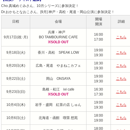
Cho.真城めぐみさん、10月シリーズに参加決定！
Dr.おかもとなおこさん、[9月] 神戸・高松・尾道・岡山公演に参加決定！
開場
日程
会場
詳細
開演
兵庫・神戸
16:00
9月17日(祝･月)
BO TAMBOURiNE CAFE
こちら
17:00
※SOLD OUT
19:00
9月18日(火)
香川・高松 SPEAK LOW
こちら
19:30
18:30
9月20日(木)
広島・尾道 やまねこカフェ
こちら
19:30
19:00
9月22日(土)
岡山 ONSAYA
こちら
19:30
島根・松江 ivi cafe
16:30
9月23日(日)
こちら
※SOLD OUT
17:30
19:00
10月4日(木)
岩手・盛岡 紅茶の店 しゅん
こちら
19:30
18:00
10月6日(土)
北海道・函館 喫茶 想苑
こちら
19:00
18:00