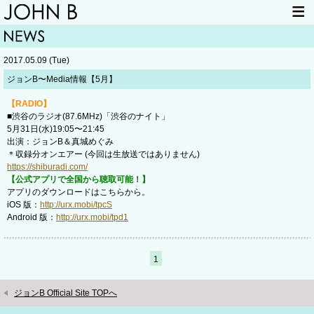
HOME
NEWS
2017.05.09 (Tue)
LIVE INFO
ITEM
ジョンB〜Media情報【5月】
MAIL
【RADIO】
■渋谷のラジオ(87.6MHz)「渋谷のナイト」
5月31日(水)19:05〜21:45
出演：ジョンB＆真城めぐみ
＊収録分オンエアー (今回は生放送ではありません)
https://shiburadi.com/
【公式アプリで全国から聴取可能！】
アプリのダウンロードはこちらから。
iOS 版：
http://urx.mobi/tpcS
Android 版：
http://urx.mobi/tpd1
1
ジョンB Official Site TOPへ