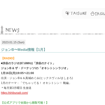
2023.01.15 (Sun)
ジョンB〜Media情報【1月】
【RADIO】
■渋谷のラジオ(87.6MHz)「渋谷のナイト」
ジョンB & ザ・ドーナッツ!の「オキシトシンラジオ」
1月16日(月)19:05〜21:00
出演：ジョンB＆＆真城めぐみ(ヒックスヴィル/ましまろ)
1月のテーマ：「でちゃってる！ オキシトシン！ 靴編」
＊毎月第3月曜日 生放送
https://shiburadi.com/
【公式アプリで全国から聴取可能！】