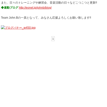
また、日々のトレーニングや練習会、音楽活動の日々などこつこつと更新!!
◆連動ブログ
http://eonet.jp/johnb/blog/
Team John.Bの一員となって、みなさん応援よろしくお願い致します!!
1