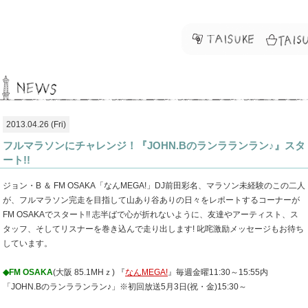
2013.04.26 (Fri)
フルマラソンにチャレンジ！『JOHN.Bのランラランラン♪』スタ
ート!!
ジョン・B ＆ FM OSAKA「なんMEGA!」DJ前田彩名、マラソン未経験のこの二人
が、フルマラソン完走を目指して山あり谷ありの日々をレポートするコーナーが
FM OSAKAでスタート!! 志半ばで心が折れないように、友達やアーティスト、ス
タッフ、そしてリスナーを巻き込んで走り出します! 叱咤激励メッセージもお待ち
しています。
◆FM OSAKA
(大阪 85.1MHｚ) 『
なんMEGA!
』毎週金曜11:30～15:55内
「JOHN.Bのランラランラン♪」※初回放送5月3日(祝・金)15:30～