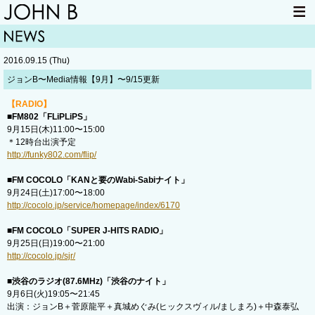
HOME
NEWS
2016.09.15 (Thu)
LIVE INFO
ITEM
ジョンB〜Media情報【9月】〜9/15更新
MAIL
【RADIO】
■FM802「FLiPLiPS」
9月15日(木)11:00〜15:00
＊12時台出演予定
http://funky802.com/flip/
■FM COCOLO「KANと要のWabi-Sabiナイト」
9月24日(土)17:00〜18:00
http://cocolo.jp/service/homepage/index/6170
■FM COCOLO「SUPER J-HITS RADIO」
9月25日(日)19:00〜21:00
http://cocolo.jp/sjr/
■渋谷のラジオ(87.6MHz)「渋谷のナイト」
9月6日(火)19:05〜21:45
出演：ジョンB＋菅原龍平＋真城めぐみ(ヒックスヴィル/ましまろ)＋中森泰弘