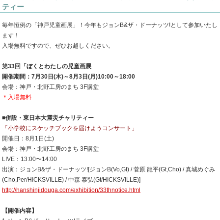
ティー
毎年恒例の「神戸児童画展」！今年もジョンB&ザ・ドーナッツ!として参加いたし
ます！
入場無料ですので、ぜひお越しください。
第33回「ぼくとわたしの児童画展
開催期間：7月30日(木)～8月3日(月)10:00～18:00
会場：神戸・北野工房のまち 3F講堂
＊入場無料
■併設・東日本大震災チャリティー
「小学校にスケッチブックを届けようコンサート」
開催日：8月1日(土)
会場：神戸・北野工房のまち 3F講堂
LIVE：13:00〜14:00
出演：ジョンB&ザ・ドーナッツ![ジョンB(Vo,Gt) / 菅原 龍平(Gt,Cho) / 真城めぐみ
(Cho,Per/HICKSVILLE) / 中森 泰弘(Gt/HICKSVILLE)]
http://hanshinjidouga.com/exhibition/33thnotice.html
【開催内容】