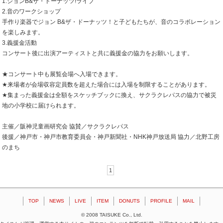
1.ジョンB&ザ・ドーナッツ!ライブ
2.音のワークショップ
手作り楽器でジョン B&ザ・ドーナッツ！と子どもたちが、音のコラボレーション
を楽しみます。
3.義援金活動
コンサート後に出演アーティストと共に義援金の協力をお願いします。
★コンサート中も展覧会場へ入場できます。
★来場者が会場収容定員数を超えた場合には入場を制限することがあります。
★集まった義援金は全額をスケッチブックに換え、サクラクレパスの協力で被災
地の小学校に届けられます。
主催／阪神児童画研究会 協賛／サクラクレパス
後援／神戸市・神戸市教育委員会・神戸新聞社・NHK神戸放送局 協力／北野工房
のまち
1
TOP
NEWS
LIVE
ITEM
DONUTS
PROFILE
MAIL
© 2008 TAISUKE Co., Ltd.