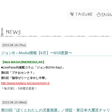
2015.06.18 (Thu)
ジョンB～Media情報【6月】〜6/18更新〜
【Web MAGAZINE/REGULAR】
■LiveFans内連載コラム「ジョンBのYo-Say!」
第6回「プチおセンチ？」
第5回「珈琲ゼリーと冷やし中華」
http://www.livefans.jp/column/john-b
＊毎月第1・3木曜日更新！
2015.06.10 (Wed)
第33回「ぼくとわたしの児童画展」／併設・東日本大震災チャリ