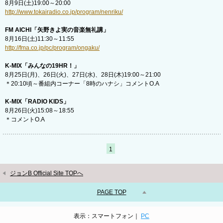
8月9日(土)19:00～20:00
http://www.tokairadio.co.jp/program/nenriku/
FM AICHI「矢野きよ実の音楽無礼講」
8月16日(土)11:30～11:55
http://fma.co.jp/pc/program/ongaku/
K-MIX「みんなの19HR！」
8月25日(月)、26日(火)、27日(水)、28日(木)19:00～21:00
＊20:10頃～番組内コーナー「8時のハナシ」コメントO.A
K-MIX「RADIO KIDS」
8月26日(火)15:08～18:55
＊コメントO.A
1
ジョンB Official Site TOPへ
PAGE TOP
表示：スマートフォン｜
PC