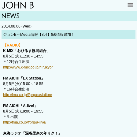
HOME
NEWS
2014.08.06 (Wed)
LIVE INFO
ITEM
ジョンB～Media情報【8月】8/6情報追加！
MAIL
【RADIO】
K-MIX「おひるま協同組合」
8月5日(火)11:30～14:55
＊12時台生出演
http://www.k-mix.co.jp/hirukyo/
FM AICHI「EX Station」
8月5日(火)15:00～18:55
＊16時台生出演
http://fma.co.jp/f/prg/exstation/
FM AICHI「A-live!」
8月5日(火)19:00～19:55
＊生出演
http://fma.co.jp/f/prg/a-live/
東海ラジオ「深谷里奈の年リク！」