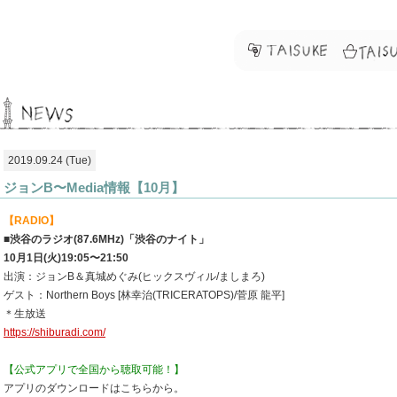
2019.09.24 (Tue)
ジョンB〜Media情報【10月】
【RADIO】
■渋谷のラジオ(87.6MHz)「渋谷のナイト」
10月1日(火)19:05〜21:50
出演：ジョンB＆真城めぐみ(ヒックスヴィル/ましまろ)
ゲスト：Northern Boys [林幸治(TRICERATOPS)/菅原 龍平]
＊生放送
https://shiburadi.com/
【公式アプリで全国から聴取可能！】
アプリのダウンロードはこちらから。