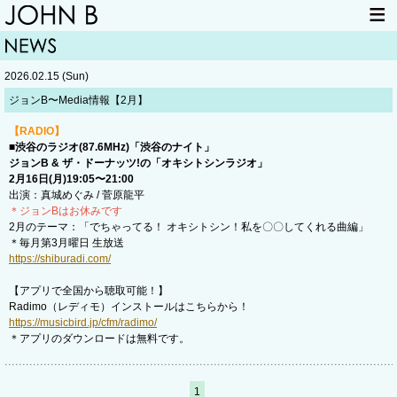
HOME
NEWS
2026.02.15 (Sun)
LIVE INFO
ITEM
ジョンB〜Media情報【2月】
MAIL
【RADIO】
■渋谷のラジオ(87.6MHz)「渋谷のナイト」
ジョンB & ザ・ドーナッツ!の「オキシトシンラジオ」
2月16日(月)19:05〜21:00
出演：真城めぐみ / 菅原龍平
＊ジョンBはお休みです
2月のテーマ：「でちゃってる！ オキシトシン！私を〇〇してくれる曲編」
＊毎月第3月曜日 生放送
https://shiburadi.com/
【アプリで全国から聴取可能！】
Radimo（レディモ）インストールはこちらから！
https://musicbird.jp/cfm/radimo/
＊アプリのダウンロードは無料です。
1