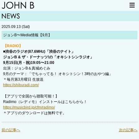
HOME
NEWS
2025.09.13 (Sat)
LIVE INFO
ITEM
ジョンB〜Media情報【9月】
MAIL
【RADIO】
■渋谷のラジオ(87.6MHz)「渋谷のナイト」
ジョンB & ザ・ドーナッツ!の「オキシトシンラジオ」
9月15日(月・祝)19:05〜21:00
出演：ジョンB＆真城めぐみ
9月のテーマ：「でちゃってる！ オキシトシン！3時のおやつ編」
＊毎月第3月曜日 生放送
https://shiburadi.com/
【アプリで全国から聴取可能！】
Radimo（レディモ）インストールはこちらから！
https://musicbird.jp/cfm/radimo/
＊アプリのダウンロードは無料です。
前の記事へ
次の記事へ