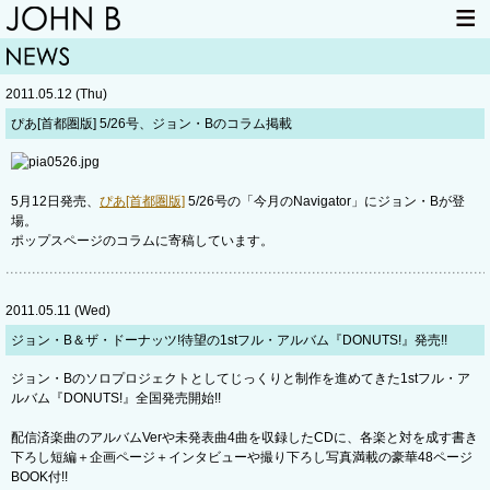
HOME
NEWS
2011.05.12 (Thu)
LIVE INFO
ITEM
ぴあ[首都圏版] 5/26号、ジョン・Bのコラム掲載
MAIL
5月12日発売、
ぴあ[首都圏版]
5/26号の「今月のNavigator」にジョン・Bが登
場。
ポップスページのコラムに寄稿しています。
2011.05.11 (Wed)
ジョン・B＆ザ・ドーナッツ!待望の1stフル・アルバム『DONUTS!』発売!!
ジョン・Bのソロプロジェクトとしてじっくりと制作を進めてきた1stフル・ア
ルバム『DONUTS!』全国発売開始!!
配信済楽曲のアルバムVerや未発表曲4曲を収録したCDに、各楽と対を成す書き
下ろし短編＋企画ページ＋インタビューや撮り下ろし写真満載の豪華48ページ
BOOK付!!