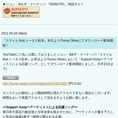
★ジョン・B＆ザ・ドーナッツ 『DONUTS!』 特設サイト
2011.05.04 (Wed)
『スマイル feat.トータス松本』本日よりiTunes Storeにてダウンロード配布開
始！
YouTubeにて先に公開しておりましたジョン・B&ザ・ドーナッツ!『スマイル
feat.トータス松本』が本日よりiTunes Storeにおいて「Support Song〜アーテ
ィストによる応援ソング」としてダウンロード配布開始しました。(5月31日ま
で)
http://itunes.apple.com/jp/album/id433825867
[PCのみ]
※システムの都合により開始時間が遅れアクセスできない場合がございます。
時間をおいて再度アクセスして頂きますようお願い致します。
<<Support Song〜アーティストによる応援ソング>>
東日本大震災の被災地と日本全体を励ますために、アーティストが書き下ろし
た作品が毎週1曲ずつ無料公開される企画。