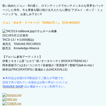
歌い始めたジョン・Bの描く、ロマンティックでセンチメンタルな世界をパッケ
ージした本作。今も青春を駆け抜ける大人たちに贈る“アダルト・ポップ・ミュ
ージック”を、お楽しみ下さい!!
ジョン・B＆ザ・ドーナッツ! 『DONUTS！』【CD+BOOK】
2011年5月11日発売
TACD-13 / ￥3,000(税込)
発売元 TAISUKE RECORDS
販売元 Knowledge Alliance
【アルバム参加アーティスト】
伊東ミキオ / 上原 “ユカリ” 裕 / オータケハヤト(ROCK'A'TRENCH) /
岡本菜穂子(つばき) / コジロウ / 笹倉慎介 / 菅原龍平 / 曽根巧(talk to me) /
林幸治(TRICERATOPS) / 真城めぐみ(HICKSVILLE)
★本作品は全国のCD取扱店でご購入が可能です。
店頭で売り切れている場合はお取り寄せいただくか、
TAISUKE SHOP
ほか通販サイトをご利用下さい。