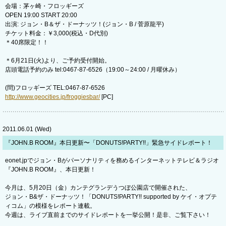
会場：茅ヶ崎・フロッギーズ
OPEN 19:00 START 20:00
出演: ジョン・B＆ザ・ドーナッツ！(ジョン・B / 菅原龍平)
チケット料金：￥3,000(税込・D代別)
＊40席限定！！
＊6月21日(火)より、ご予約受付開始。
店頭電話予約のみ tel:0467-87-6526（19:00～24:00 / 月曜休み）
(問)フロッギーズ TEL:0467-87-6526
http://www.geocities.jp/froggiesbar/
[PC]
2011.06.01 (Wed)
『JOHN.B ROOM』本日更新〜「DONUTS!PARTY!!」緊急サイドレポート！
eonet.jpでジョン・Bがパーソナリティを務めるインターネットテレビ＆ラジオ
『JOHN.B ROOM』、本日更新！
今月は、5月20日（金）カンテグランデうつぼ公園店で開催された、
ジョン・B&ザ・ドーナッツ！「DONUTS!PARTY!! supported by ケイ・オプテ
ィコム」の模様をレポート連載。
今週は、ライブ直前までのサイドレポートを一挙公開！是非、ご覧下さい！