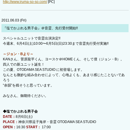
http://www.iruma-so-so.com/
[PC]
2011.06.03 (Fri)
『塩でかぶれる男子会』＠音霊、先行受付開始!!
スペシャルユニットで音霊出演決定!!
今週末、6月4日(土)10:00〜6月5日(日)23:30まで音霊先行受付実施!!
～ジョン・Bより～
KANさん、菅原龍平くん、ヨースケ＠HOMEくん、そして僕（ジョン・B）。
四人での新ユニット誕生！
この夏、OTODAMA SEA STUDIO に初登場します。
なんとも微妙な組み合わせによって、心地よくも、あまり感じたことないであ
ろう
“余韻”を残そうと思っています。
みなさん、御期待ください。
◆塩でかぶれる男子会
DATE：
8月6日(土)
PLACE：
神奈川県逗子海岸・音霊 OTODAMA SEA STUDIO
OPEN：
16:30
START：
17:00