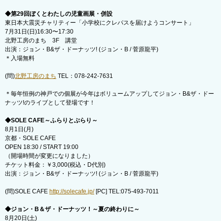
◆第29回ぼくとわたしの児童画展・併設
東日本大震災チャリティー「小学校にクレパスを届けようコンサート」
7月31日(日)16:30〜17:30
北野工房のまち 3F 講堂
出演：ジョン・B&ザ・ドーナッツ! (ジョン・B / 菅原龍平)
＊入場無料
(問)
北野工房のまち
TEL：078-242-7631
＊毎年恒例の神戸での個展が今年はボリュームアップしてジョン・B&ザ・ドー
ナッツ!のライブとして登場です！
◆SOLE CAFE～ふらりとぶらり～
8月1日(月)
京都・SOLE CAFE
OPEN 18:30 / START 19:00
（開場時間が変更になりました）
チケット料金：￥3,000(税込・D代別)
出演：ジョン・B&ザ・ドーナッツ! (ジョン・B / 菅原龍平)
(問)SOLE CAFE
http://solecafe.jp/
[PC] TEL:075-493-7011
◆ジョン・B＆ザ・ドーナッツ！～夏の終わりに～
8月20日(土)