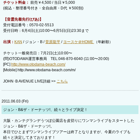
チケット料金：
前売￥4,500 / 当日￥5,000
(税込・整理番号付き・全自由席・D代 ￥500別)
【音霊先着先行(ぴあ)】
受付電話番号：0570-02-5513
受付日時：6月4日(土)10:00〜6月5日(日)23:30まで
出演：
KAN
/ ジョン・B /
菅原龍平
/
ヨースケ＠HOME
（年齢順）
チケット一般発売日：7月2日(土)10:00〜
(問)OTODAMA運営事務局 TEL:046-870-6040 (11:00〜20:00)
[PC]
http://www.otodama-beach.com/
[Mobile] http://www.otodama-beach.com/m/
JOHN･B AVENUE LIVE詳細 >>
こちら
2011.06.03 (Fri)
ジョン・B&ザ・ドーナッツ!、続々とライブ決定！
大阪・カンテグランデうつぼ公園店を皮切りにワンマンライブをスタートした
ジョン・B&ザ・ドーナッツ!。
本日でひとまずワンマンライブツアーは終了となりますが、今夏のライブも
続々と決定してきております！