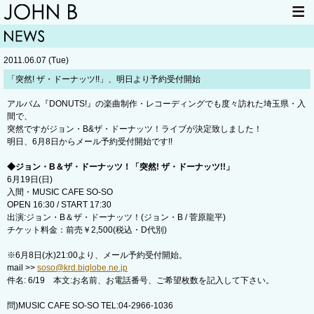
HOME
NEWS
2011.06.07 (Tue)
LIVE INFO
ITEM
「突然! ザ・ドーナッツ!!」、明日より予約受付開始
MAIL
アルバム『DONUTS!』の楽曲制作・レコーディングでも度々訪れた埼玉県・入
間で、
突然ですがジョン・B&ザ・ドーナッツ！ライブが決定致しました！
明日、6月8日からメール予約受付開始です!!
◆ジョン・B＆ザ・ドーナッツ！「突然! ザ・ドーナッツ!!」
6月19日(日)
入間・MUSIC CAFE SO-SO
OPEN 16:30 / START 17:30
出演:ジョン・B＆ザ・ドーナッツ！(ジョン・B / 菅原龍平)
チケット料金：前売￥2,500(税込・D代別)
※6月8日(水)21:00より、メール予約受付開始。
mail >>
soso@krd.biglobe.ne.jp
件名: 6/19 本文:お名前、お電話番号、ご希望枚数を記入して下さい。
問)MUSIC CAFE SO-SO TEL:04-2966-1036